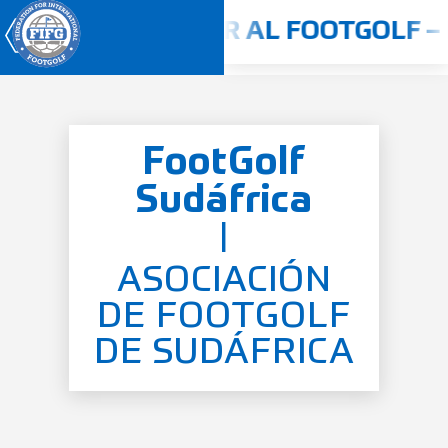
-2025
JUGAR AL FOOTGOLF – 
FootGolf
Campeonato Mundial
2026
Sudáfrica
Inicio
|
Quiénes somos
ASOCIACIÓN
Concursos
DE FOOTGOLF
Reglamento
DE SUDÁFRICA
Países
Jugadores