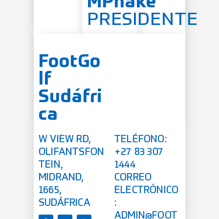
MPhake
PRESIDENTE
FootGo
lf
Sudáfri
ca
W VIEW RD,
TELÉFONO:
OLIFANTSFON
+27 83 307
TEIN,
1444
MIDRAND,
CORREO
1665,
ELECTRÓNICO
SUDÁFRICA
:
ADMIN@FOOT