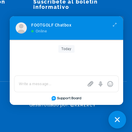
on
Suscríbete al boletín
informativo
Inscríbete
FOOTGOLF Chatbox
Online
Me parece bien recibir correos electrónicos
Today
y que se haga un seguimiento de esa
actividad para mejorar mi experiencia.
desarrollado por: