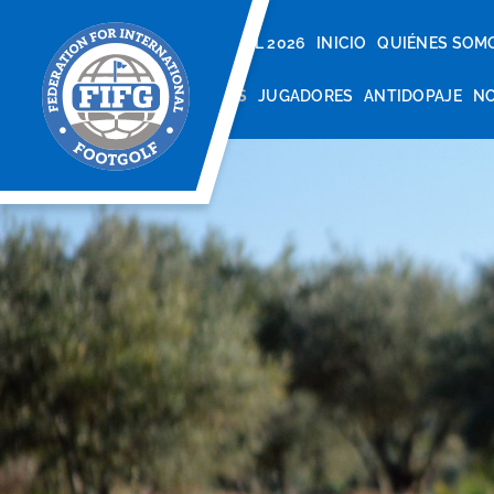
S EVENTOS: TEMPORADA 2024-20
CAMPEONATO MUNDIAL 2026
INICIO
QUIÉNES SOM
REGLAMENTO
PAÍSES
JUGADORES
ANTIDOPAJE
NO