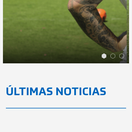
JUGAR
ÚLTIMAS NOTICIAS
FootGolf
En el mundo del FootGolf, el camino hacia la
maestría es a la vez arduo y estimulante...