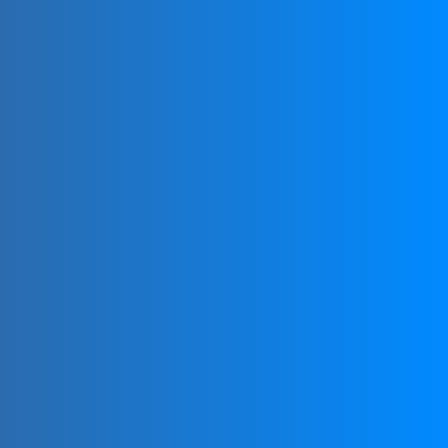
Afiliarte a la organización nacional de FootGolf de tu
país puede proporcionarte acceso a eventos, ligas y
torneos locales.
CONCURSOS
NACIONALES
Tu organización nacional de FootGolf tendrá
información sobre grandes eventos y campeonatos
nacionales.
TORNEOS LOCALES
Muchos campos organizan regularmente torneos de
FootGolf. Consulta con tu club local o con la
organización nacional los próximos eventos
GIRA MUNDIAL DEL