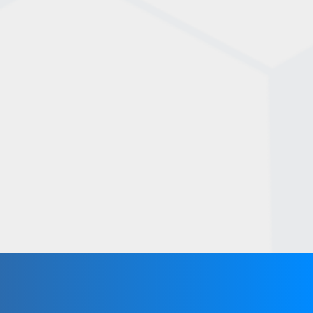
PASO 2. ENCUENTRA UN CURSO
PASO 3. CONSIGUE EL EQUIPO
ADECUADO
PASO 4. ÚNETE A UN CLUB U
ORGANIZACIÓN
PASO 5. PRACTICA Y JUEGA
PASO 6. PARTICIPA EN EVENTOS
PASO 7. BENEFICIOS DEL
FOOTGOLF PARA EL JUGADOR
PASO 8. MANTENTE