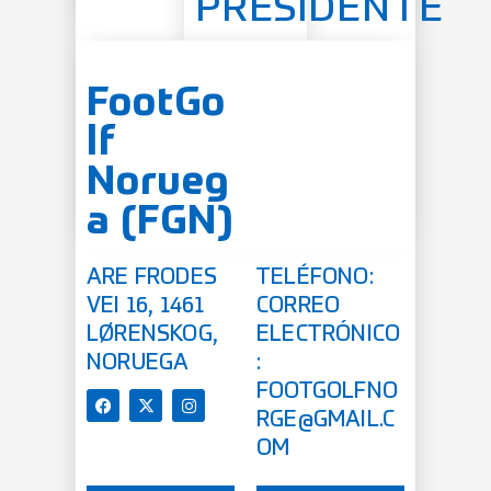
PRESIDENTE
FootGo
lf
Norueg
a (FGN)
ARE FRODES
TELÉFONO:
VEI 16, 1461
CORREO
LØRENSKOG,
ELECTRÓNICO
NORUEGA
:
FOOTGOLFNO
RGE@GMAIL.C
OM