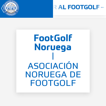
-2025
JUGAR AL FOOTGOLF – 
FootGolf
Campeonato Mundial
2026
Noruega
Inicio
|
Quiénes somos
ASOCIACIÓN
Concursos
NORUEGA DE
Reglamento
FOOTGOLF
Países
Jugadores