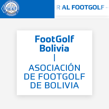
-2025
JUGAR AL FOOTGOLF –
FootGolf
Campeonato Mundial
2026
Bolivia
Inicio
|
Quiénes somos
ASOCIACIÓN
Concursos
DE FOOTGOLF
Reglamento
DE BOLIVIA
Países
Jugadores