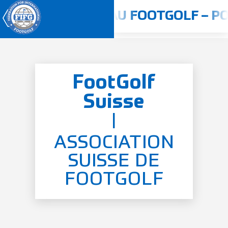
025
JOUER AU FOOTGOLF – PO
FootGolf
Accueil
Suisse
À propos de nous
|
Concours
Règlement
ASSOCIATION
SUISSE DE
Pays
FOOTGOLF
Joueurs
Antidopage
Nouvelles Fifg