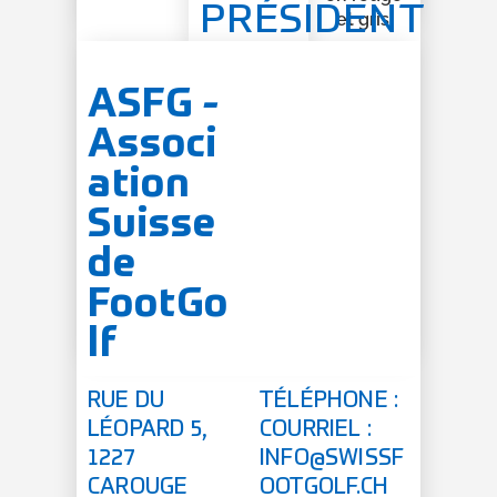
PRÉSIDENT
ASFG -
Associ
ation
Suisse
de
FootGo
lf
RUE DU
TÉLÉPHONE :
LÉOPARD 5,
COURRIEL :
1227
INFO@SWISSF
CAROUGE
OOTGOLF.CH